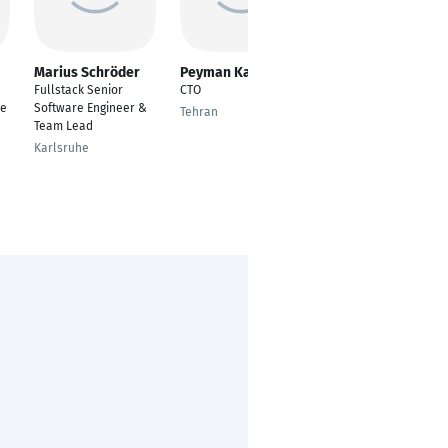
Marius Schröder
Peyman Karimi
Sellim Dauti
Fullstack Senior
CTO
Lead Full Stack
re
Software Engineer &
Developer
Tehran
Team Lead
Bochum
Karlsruhe