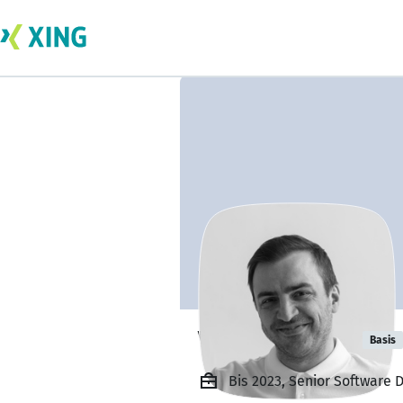
Vitaly Sednev
Basis
Bis 2023, Senior Software 