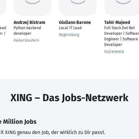
Andrzej Bistram
Giuliano Barone
Tahir Majeed
Lead
Python backend
Local IT Lead
Full Stack Dot Net
r /
developer
Developer | Softwa
Regensburg
Engineer | Software
Kaiserslautern
Developer
Gujranwala
XING – Das Jobs-Netzwerk
 Million Jobs
t XING genau den Job, der wirklich zu Dir passt.