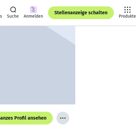
Stellenanzeige schalten
ts
Suche
Anmelden
Produkte
anzes Profil ansehen