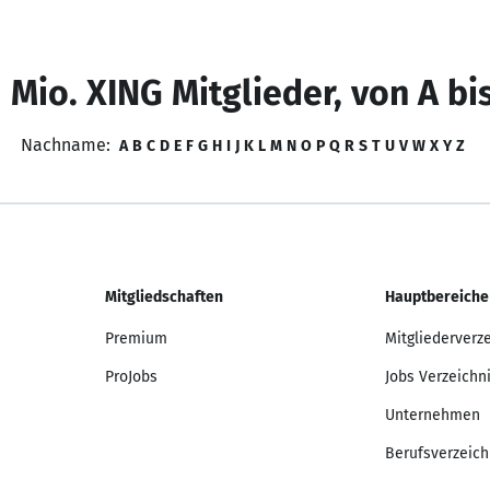
 Mio. XING Mitglieder, von A bi
Nachname:
A
B
C
D
E
F
G
H
I
J
K
L
M
N
O
P
Q
R
S
T
U
V
W
X
Y
Z
Mitgliedschaften
Hauptbereiche
Premium
Mitgliederverz
ProJobs
Jobs Verzeichn
Unternehmen
Berufsverzeich