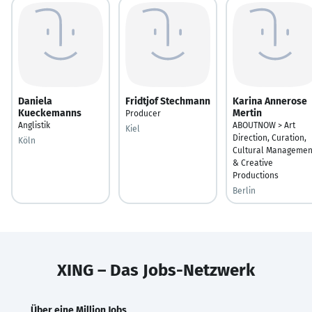
Daniela
Fridtjof Stechmann
Karina Annerose
Kueckemanns
Mertin
Producer
Anglistik
ABOUTNOW > Art
Kiel
Direction, Curation,
Köln
Cultural Managemen
& Creative
Productions
Berlin
XING – Das Jobs-Netzwerk
Über eine Million Jobs