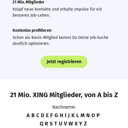
21 Mio. Mitglieder
Knüpf neue Kontakte und erhalte Impulse für ein
besseres Job-Leben.
Kostenlos profitieren
Schon als Basis-Mitglied kannst Du Deine Job-Suche
deutlich optimieren.
Jetzt registrieren
21 Mio. XING Mitglieder, von A bis Z
Nachname:
A
B
C
D
E
F
G
H
I
J
K
L
M
N
O
P
Q
R
S
T
U
V
W
X
Y
Z