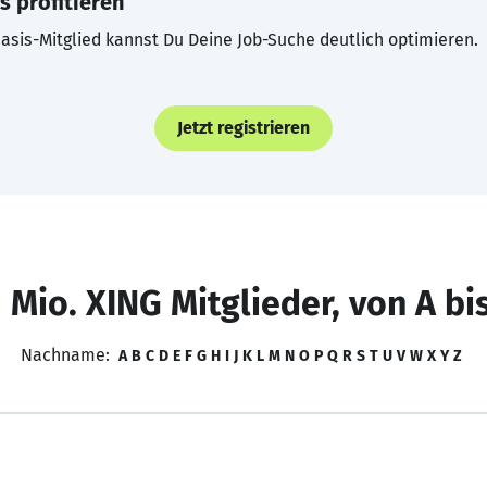
s profitieren
asis-Mitglied kannst Du Deine Job-Suche deutlich optimieren.
Jetzt registrieren
 Mio. XING Mitglieder, von A bi
Nachname:
A
B
C
D
E
F
G
H
I
J
K
L
M
N
O
P
Q
R
S
T
U
V
W
X
Y
Z