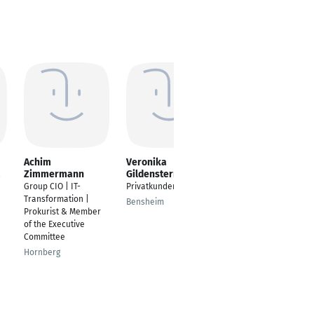
Achim
Veronika
Philipp Simon
Zimmermann
Gildenstern
l
Project Manager |
Group CIO | IT-
Privatkundenberater
Inhouse Management
Transformation |
Consulting
Bensheim
Prokurist & Member
Köln
of the Executive
Committee
Hornberg