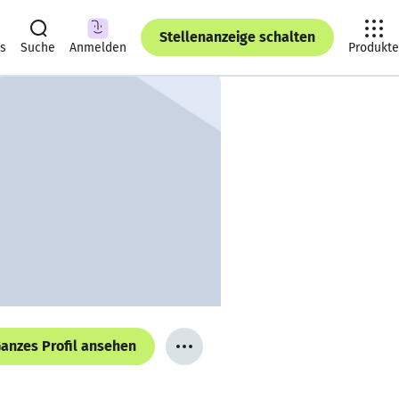
Stellenanzeige schalten
ts
Suche
Anmelden
Produkte
anzes Profil ansehen