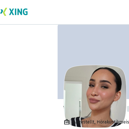
Vivian Ava Freter
Angestellt, Hörakustikmeis