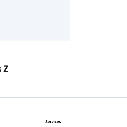
s Z
Services