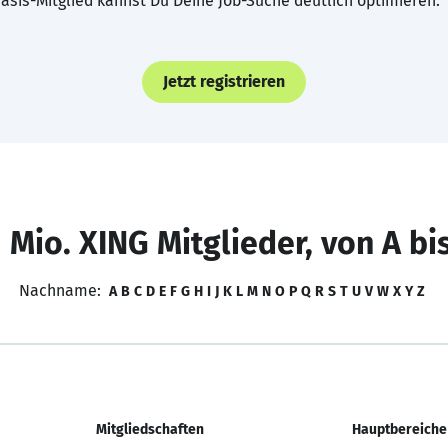
asis-Mitglied kannst Du Deine Job-Suche deutlich optimieren.
Jetzt registrieren
 Mio. XING Mitglieder, von A bi
Nachname:
A
B
C
D
E
F
G
H
I
J
K
L
M
N
O
P
Q
R
S
T
U
V
W
X
Y
Z
Mitgliedschaften
Hauptbereiche