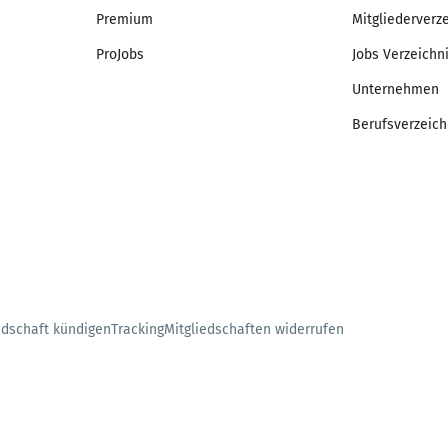
Premium
Mitgliederverz
ProJobs
Jobs Verzeichn
Unternehmen
Berufsverzeich
edschaft kündigen
Tracking
Mitgliedschaften widerrufen