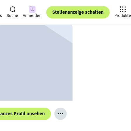
Stellenanzeige schalten
ts
Suche
Anmelden
Produkte
anzes Profil ansehen