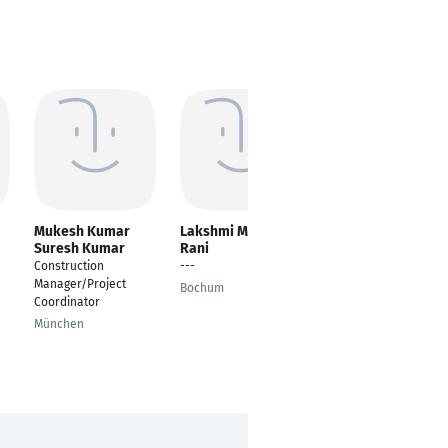
Mukesh Kumar
Lakshmi Manasa
Siamak Rashidi
Suresh Kumar
Rani
Architekt
Construction
---
Berlin
Manager/Project
Bochum
Coordinator
München