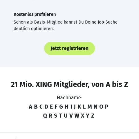
Kostenlos profitieren
Schon als Basis-Mitglied kannst Du Deine Job-Suche
deutlich optimieren.
Jetzt registrieren
21 Mio. XING Mitglieder, von A bis Z
Nachname:
A
B
C
D
E
F
G
H
I
J
K
L
M
N
O
P
Q
R
S
T
U
V
W
X
Y
Z