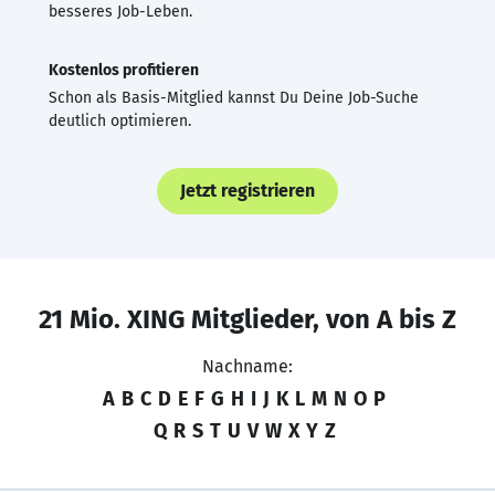
besseres Job-Leben.
Kostenlos profitieren
Schon als Basis-Mitglied kannst Du Deine Job-Suche
deutlich optimieren.
Jetzt registrieren
21 Mio. XING Mitglieder, von A bis Z
Nachname:
A
B
C
D
E
F
G
H
I
J
K
L
M
N
O
P
Q
R
S
T
U
V
W
X
Y
Z