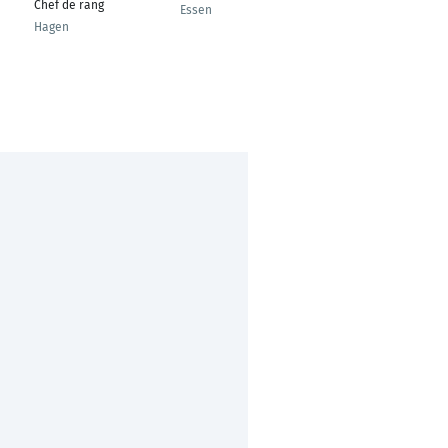
Chef de rang
erater
Essen
Hagen
Westendorf