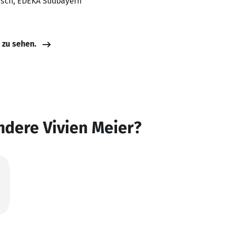
eisch, EDEKA Südbayern
e zu sehen.
ndere Vivien Meier?