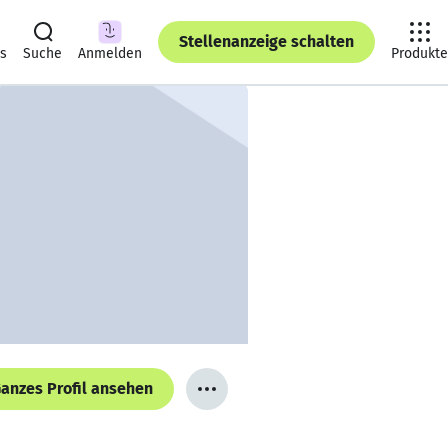
Stellenanzeige schalten
ts
Suche
Anmelden
Produkte
anzes Profil ansehen