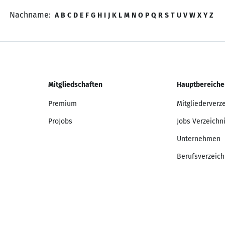
Nachname:
A
B
C
D
E
F
G
H
I
J
K
L
M
N
O
P
Q
R
S
T
U
V
W
X
Y
Z
Mitgliedschaften
Hauptbereiche
Premium
Mitgliederverz
ProJobs
Jobs Verzeichn
Unternehmen
Berufsverzeich