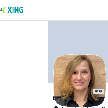
Vivien Meier
Basis
ist offen für Projekte. 🔎