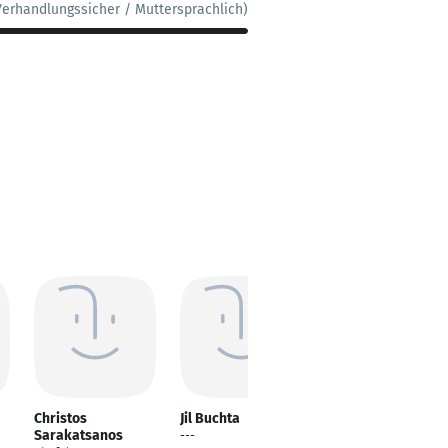
Verhandlungssicher / Muttersprachlich)
Christos
Jil Buchta
Michael T. Martens
Sarakatsanos
---
Managementsystemb