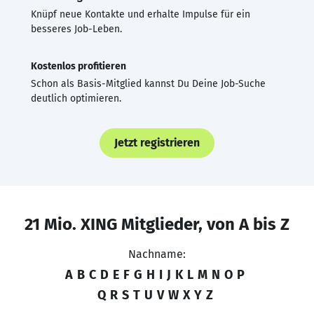
Knüpf neue Kontakte und erhalte Impulse für ein
besseres Job-Leben.
Kostenlos profitieren
Schon als Basis-Mitglied kannst Du Deine Job-Suche
deutlich optimieren.
Jetzt registrieren
21 Mio. XING Mitglieder, von A bis Z
Nachname:
A
B
C
D
E
F
G
H
I
J
K
L
M
N
O
P
Q
R
S
T
U
V
W
X
Y
Z