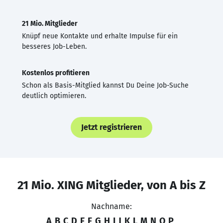
21 Mio. Mitglieder
Knüpf neue Kontakte und erhalte Impulse für ein
besseres Job-Leben.
Kostenlos profitieren
Schon als Basis-Mitglied kannst Du Deine Job-Suche
deutlich optimieren.
Jetzt registrieren
21 Mio. XING Mitglieder, von A bis Z
Nachname:
A
B
C
D
E
F
G
H
I
J
K
L
M
N
O
P