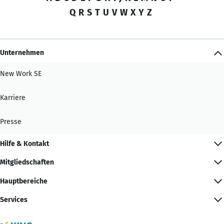
Q
R
S
T
U
V
W
X
Y
Z
Unternehmen
New Work SE
Karriere
Presse
Hilfe & Kontakt
Mitgliedschaften
Hauptbereiche
Services