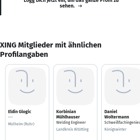
Logg Dich jetzt ein, um das ganze Profil zu
sehen.
XING Mitglieder mit ähnlichen
Profilangaben
Eldin Glogic
Korbinian
Daniel
Mühlhauser
Woltermann
---
Welding Engineer
Schweißfachingenie
Mülheim (Ruhr)
Landkreis Altötting
Königswinter