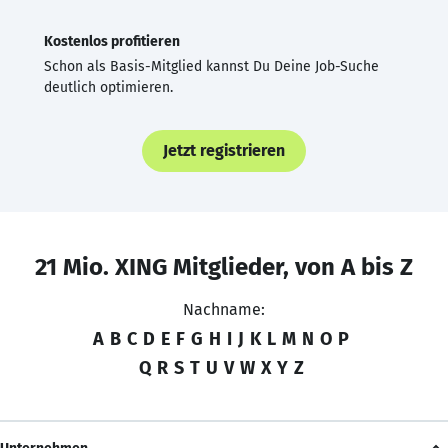
Kostenlos profitieren
Schon als Basis-Mitglied kannst Du Deine Job-Suche
deutlich optimieren.
Jetzt registrieren
21 Mio. XING Mitglieder, von A bis Z
Nachname:
A
B
C
D
E
F
G
H
I
J
K
L
M
N
O
P
Q
R
S
T
U
V
W
X
Y
Z