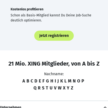
Kostenlos profitieren
Schon als Basis-Mitglied kannst Du Deine Job-Suche
deutlich optimieren.
Jetzt registrieren
21 Mio. XING Mitglieder, von A bis Z
Nachname:
A
B
C
D
E
F
G
H
I
J
K
L
M
N
O
P
Q
R
S
T
U
V
W
X
Y
Z
Unternehmen