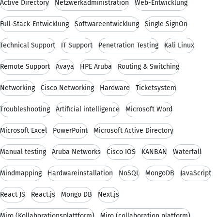
Active Directory
Netzwerkadministration
Web-Entwicklung
Full-Stack-Entwicklung
Softwareentwicklung
Single SignOn
Technical Support
IT Support
Penetration Testing
Kali Linux
Remote Support
Avaya
HPE Aruba
Routing & Switching
Networking
Cisco Networking
Hardware
Ticketsystem
Troubleshooting
Artificial intelligence
Microsoft Word
Microsoft Excel
PowerPoint
Microsoft Active Directory
Manual testing
Aruba Networks
Cisco IOS
KANBAN
Waterfall
Mindmapping
Hardwareinstallation
NoSQL
MongoDB
JavaScript
React JS
React.js
Mongo DB
Next.js
Miro (Kollaborationsplattform)
Miro (collaboration platform)