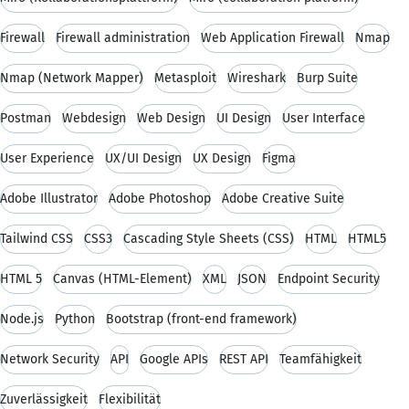
Firewall
Firewall administration
Web Application Firewall
Nmap
Nmap (Network Mapper)
Metasploit
Wireshark
Burp Suite
Postman
Webdesign
Web Design
UI Design
User Interface
User Experience
UX/UI Design
UX Design
Figma
Adobe Illustrator
Adobe Photoshop
Adobe Creative Suite
Tailwind CSS
CSS3
Cascading Style Sheets (CSS)
HTML
HTML5
HTML 5
Canvas (HTML-Element)
XML
JSON
Endpoint Security
Node.js
Python
Bootstrap (front-end framework)
Network Security
API
Google APIs
REST API
Teamfähigkeit
Zuverlässigkeit
Flexibilität