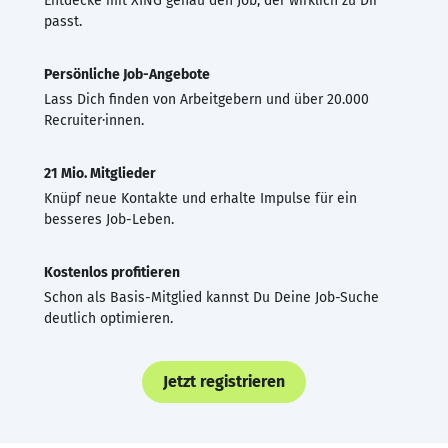
Entdecke mit XING genau den Job, der wirklich zu Dir
passt.
Persönliche Job-Angebote
Lass Dich finden von Arbeitgebern und über 20.000
Recruiter·innen.
21 Mio. Mitglieder
Knüpf neue Kontakte und erhalte Impulse für ein
besseres Job-Leben.
Kostenlos profitieren
Schon als Basis-Mitglied kannst Du Deine Job-Suche
deutlich optimieren.
Jetzt registrieren