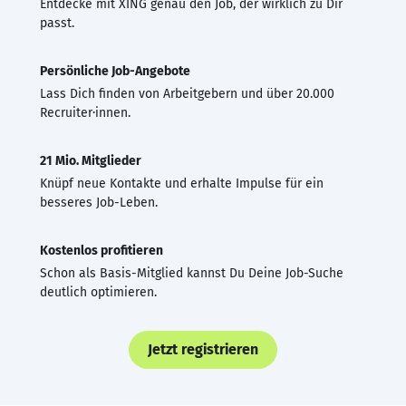
Entdecke mit XING genau den Job, der wirklich zu Dir
passt.
Persönliche Job-Angebote
Lass Dich finden von Arbeitgebern und über 20.000
Recruiter·innen.
21 Mio. Mitglieder
Knüpf neue Kontakte und erhalte Impulse für ein
besseres Job-Leben.
Kostenlos profitieren
Schon als Basis-Mitglied kannst Du Deine Job-Suche
deutlich optimieren.
Jetzt registrieren