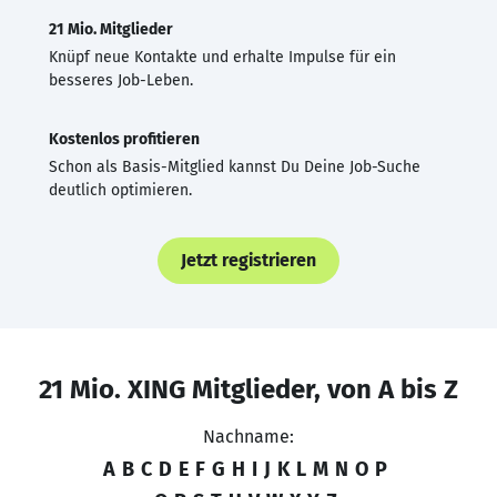
21 Mio. Mitglieder
Knüpf neue Kontakte und erhalte Impulse für ein
besseres Job-Leben.
Kostenlos profitieren
Schon als Basis-Mitglied kannst Du Deine Job-Suche
deutlich optimieren.
Jetzt registrieren
21 Mio. XING Mitglieder, von A bis Z
Nachname:
A
B
C
D
E
F
G
H
I
J
K
L
M
N
O
P