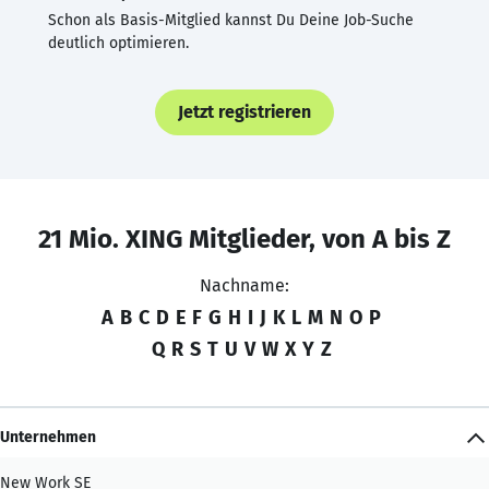
Schon als Basis-Mitglied kannst Du Deine Job-Suche
deutlich optimieren.
Jetzt registrieren
21 Mio. XING Mitglieder, von A bis Z
Nachname:
A
B
C
D
E
F
G
H
I
J
K
L
M
N
O
P
Q
R
S
T
U
V
W
X
Y
Z
Unternehmen
New Work SE