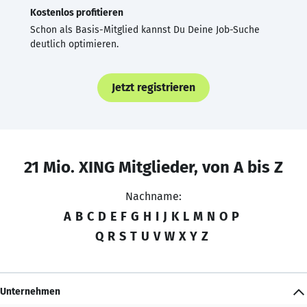
Kostenlos profitieren
Schon als Basis-Mitglied kannst Du Deine Job-Suche
deutlich optimieren.
Jetzt registrieren
21 Mio. XING Mitglieder, von A bis Z
Nachname:
A
B
C
D
E
F
G
H
I
J
K
L
M
N
O
P
Q
R
S
T
U
V
W
X
Y
Z
Unternehmen