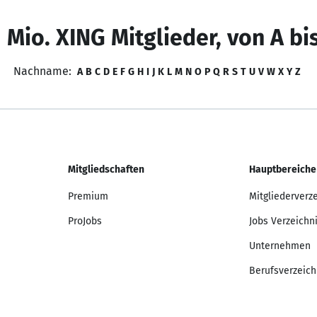
 Mio. XING Mitglieder, von A bi
Nachname:
A
B
C
D
E
F
G
H
I
J
K
L
M
N
O
P
Q
R
S
T
U
V
W
X
Y
Z
Mitgliedschaften
Hauptbereiche
Premium
Mitgliederverz
ProJobs
Jobs Verzeichn
Unternehmen
Berufsverzeich