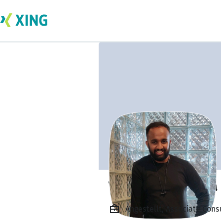
Vyjayanth Gowda
Angestellt, Associate Cons