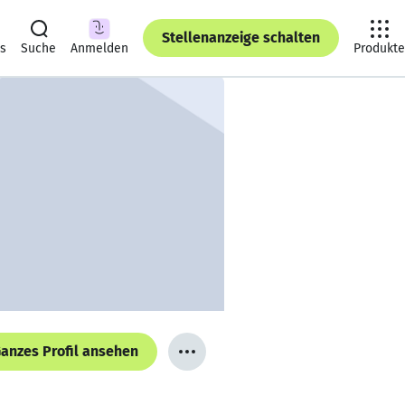
Stellenanzeige schalten
ts
Suche
Anmelden
Produkte
anzes Profil ansehen