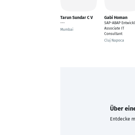
Tarun Sundar C V
Gabi Homan
---
SAP-ABAP Entwickl
Associate IT
Mumbai
Consultant
Cluj Napoca
Über eine
Entdecke mi