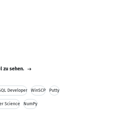
il zu sehen.
SQL Developer
WinSCP
Putty
r Science
NumPy