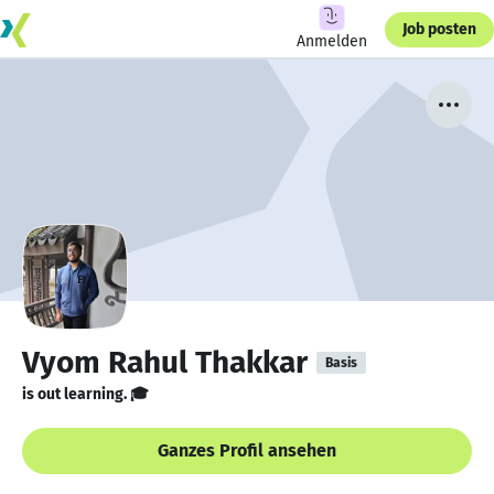
Job posten
Anmelden
Vyom Rahul Thakkar
Basis
is out learning. 🎓
Ganzes Profil ansehen