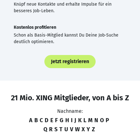
Knüpf neue Kontakte und erhalte Impulse für ein
besseres Job-Leben.
Kostenlos profitieren
Schon als Basis-Mitglied kannst Du Deine Job-Suche
deutlich optimieren.
Jetzt registrieren
21 Mio. XING Mitglieder, von A bis Z
Nachname:
A
B
C
D
E
F
G
H
I
J
K
L
M
N
O
P
Q
R
S
T
U
V
W
X
Y
Z