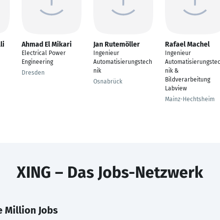
li
Ahmad El Mikari
Jan Rutemöller
Rafael Machel
Electrical Power
Ingenieur
Ingenieur
Engineering
Automatisierungstech
Automatisierungste
nik
nik &
Dresden
Bildverarbeitung
Osnabrück
Labview
Mainz-Hechtsheim
XING – Das Jobs-Netzwerk
 Million Jobs