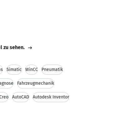
il zu sehen.
ms
Simatic
WinCC
Pneumatik
iagnose
Fahrzeugmechanik
Creo
AutoCAD
Autodesk Inventor