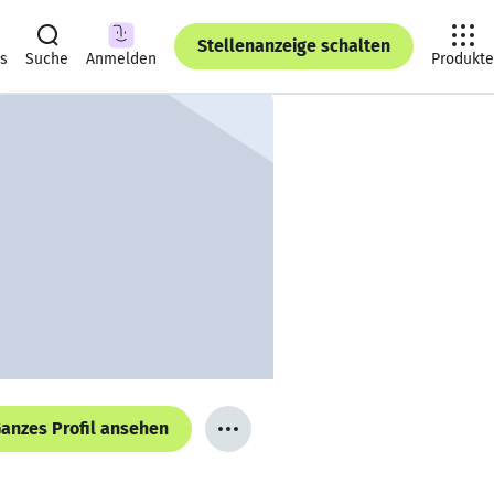
Stellenanzeige schalten
ts
Suche
Anmelden
Produkte
anzes Profil ansehen