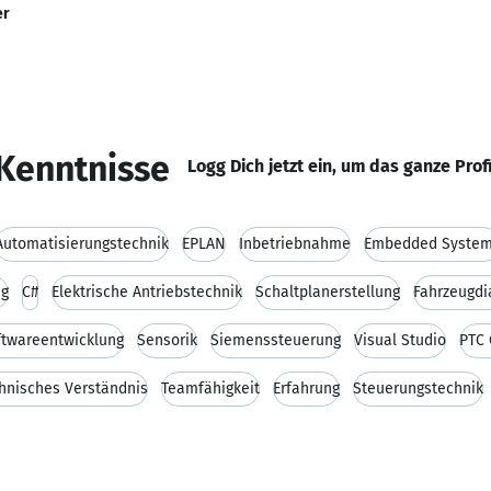
er
Kenntnisse
Logg Dich jetzt ein, um das ganze Prof
Automatisierungstechnik
EPLAN
Inbetriebnahme
Embedded Syste
ng
C#
Elektrische Antriebstechnik
Schaltplanerstellung
Fahrzeugd
ftwareentwicklung
Sensorik
Siemenssteuerung
Visual Studio
PTC 
hnisches Verständnis
Teamfähigkeit
Erfahrung
Steuerungstechnik