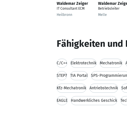
Waldemar Zeiger
Waldemar Zeig
IT Consultant ECM
Betriebsleiter
Heilbronn
Melle
Fähigkeiten und 
C/C++
Elektrotechnik
Mechatronik
STEP7
TIA Portal
SPS-Programmieru
Kfz-Mechatronik
Antriebstechnik
So
EAGLE
Handwerkliches Geschick
Tec