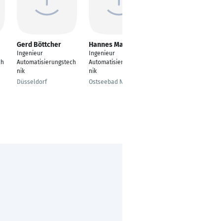
Gerd Böttcher
Hannes Maletzke
Jens Künken
Ingenieur
Ingenieur
Ingenieur für
ch
Automatisierungstech
Automatisierungstech
Automatisierungstech
nik
nik
nik
Düsseldorf
Ostseebad Nienhagen
Hamburg