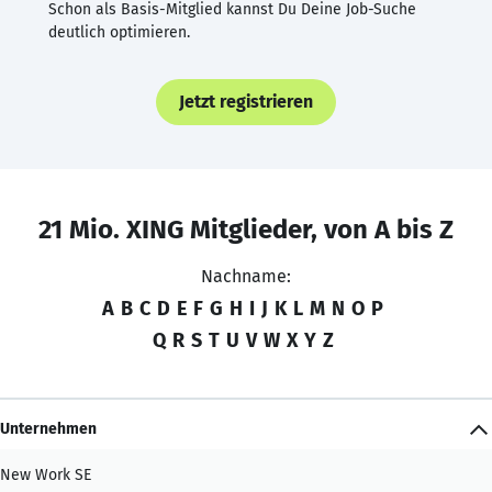
Schon als Basis-Mitglied kannst Du Deine Job-Suche
deutlich optimieren.
Jetzt registrieren
21 Mio. XING Mitglieder, von A bis Z
Nachname:
A
B
C
D
E
F
G
H
I
J
K
L
M
N
O
P
Q
R
S
T
U
V
W
X
Y
Z
Unternehmen
New Work SE