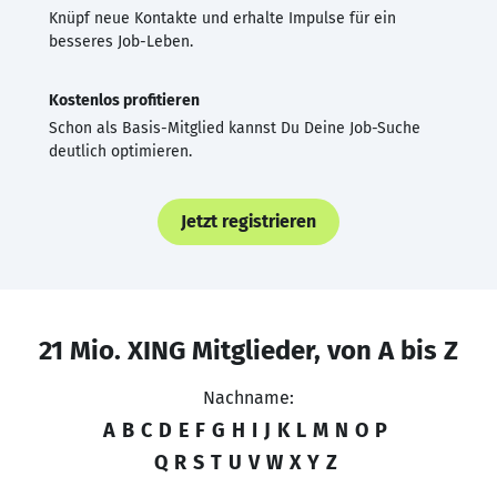
Knüpf neue Kontakte und erhalte Impulse für ein
besseres Job-Leben.
Kostenlos profitieren
Schon als Basis-Mitglied kannst Du Deine Job-Suche
deutlich optimieren.
Jetzt registrieren
21 Mio. XING Mitglieder, von A bis Z
Nachname:
A
B
C
D
E
F
G
H
I
J
K
L
M
N
O
P
Q
R
S
T
U
V
W
X
Y
Z