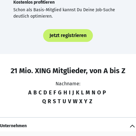
Kostenlos profitieren
Schon als Basis-Mitglied kannst Du Deine Job-Suche
deutlich optimieren.
Jetzt registrieren
21 Mio. XING Mitglieder, von A bis Z
Nachname:
A
B
C
D
E
F
G
H
I
J
K
L
M
N
O
P
Q
R
S
T
U
V
W
X
Y
Z
Unternehmen