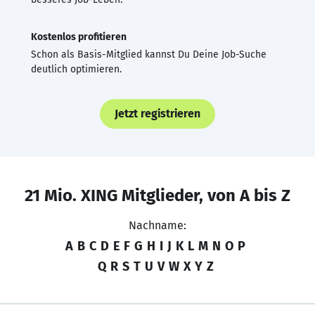
Kostenlos profitieren
Schon als Basis-Mitglied kannst Du Deine Job-Suche
deutlich optimieren.
Jetzt registrieren
21 Mio. XING Mitglieder, von A bis Z
Nachname:
A
B
C
D
E
F
G
H
I
J
K
L
M
N
O
P
Q
R
S
T
U
V
W
X
Y
Z