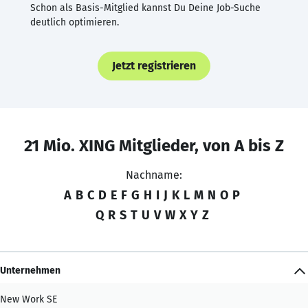
Schon als Basis-Mitglied kannst Du Deine Job-Suche
deutlich optimieren.
Jetzt registrieren
21 Mio. XING Mitglieder, von A bis Z
Nachname:
A
B
C
D
E
F
G
H
I
J
K
L
M
N
O
P
Q
R
S
T
U
V
W
X
Y
Z
Unternehmen
New Work SE