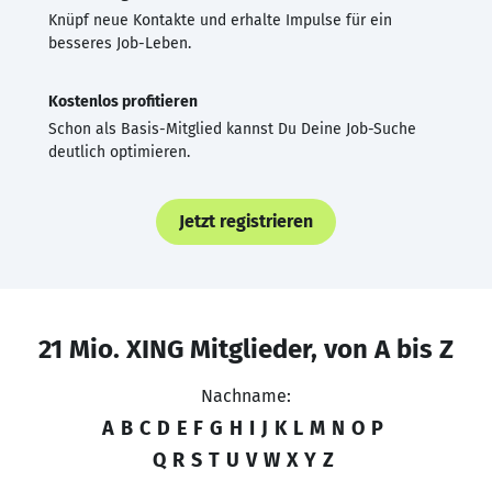
Knüpf neue Kontakte und erhalte Impulse für ein
besseres Job-Leben.
Kostenlos profitieren
Schon als Basis-Mitglied kannst Du Deine Job-Suche
deutlich optimieren.
Jetzt registrieren
21 Mio. XING Mitglieder, von A bis Z
Nachname:
A
B
C
D
E
F
G
H
I
J
K
L
M
N
O
P
Q
R
S
T
U
V
W
X
Y
Z