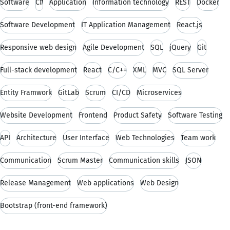
Software
C#
Application
Information technology
REST
Docker
Software Development
IT Application Management
React.js
Responsive web design
Agile Development
SQL
jQuery
Git
Full-stack development
React
C/C++
XML
MVC
SQL Server
Entity Framwork
GitLab
Scrum
CI/CD
Microservices
Website Development
Frontend
Product Safety
Software Testing
API
Architecture
User Interface
Web Technologies
Team work
Communication
Scrum Master
Communication skills
JSON
Release Management
Web applications
Web Design
Bootstrap (front-end framework)