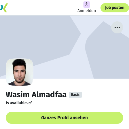
Job posten
Anmelden
Wasim Almadfaa
Basis
is available. ✅
Ganzes Profil ansehen