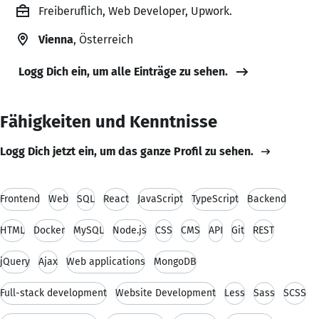
Freiberuflich, Web Developer, Upwork.
Vienna
, Österreich
Logg Dich ein, um alle Einträge zu sehen.
Fähigkeiten und Kenntnisse
Logg Dich jetzt ein, um das ganze Profil zu sehen.
Frontend
Web
SQL
React
JavaScript
TypeScript
Backend
HTML
Docker
MySQL
Node.js
CSS
CMS
API
Git
REST
jQuery
Ajax
Web applications
MongoDB
Full-stack development
Website Development
Less
Sass
SCSS