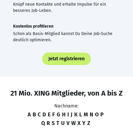
Knüpf neue Kontakte und erhalte Impulse für ein
besseres Job-Leben.
Kostenlos profitieren
Schon als Basis-Mitglied kannst Du Deine Job-Suche
deutlich optimieren.
Jetzt registrieren
21 Mio. XING Mitglieder, von A bis Z
Nachname:
A
B
C
D
E
F
G
H
I
J
K
L
M
N
O
P
Q
R
S
T
U
V
W
X
Y
Z