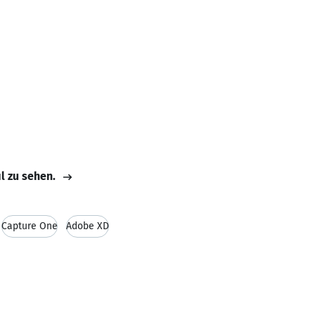
il zu sehen.
Capture One
Adobe XD