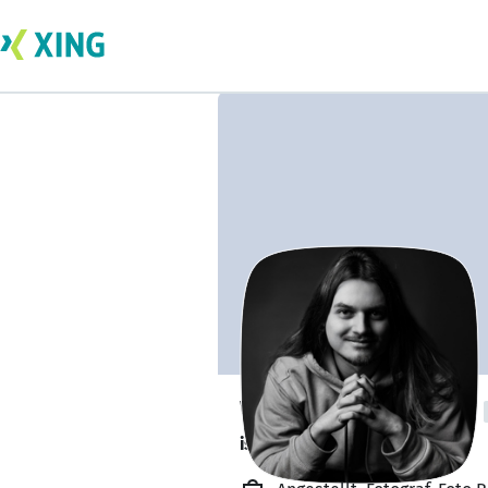
Werner Purucker
ist offen für Projekte. 🔎