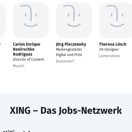
-
Carlos Enrique
Jörg Pieczewsky
Theresa Lösch
Benirschke
Mediengestalter
UX-Designer
Rodríguez
Digital und Print
Leimersheim
Director of Content
Düsseldorf
Munich
XING – Das Jobs-Netzwerk