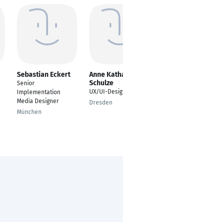
Sebastian Eckert
Anne Katharina
Julia Kammerahl
Schulze
Senior
Content Creator
UX/UI-Designer
Implementation
(Nebenjob)
Media Designer
Dresden
Hagen
München