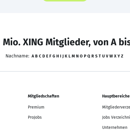
 Mio. XING Mitglieder, von A bi
Nachname:
A
B
C
D
E
F
G
H
I
J
K
L
M
N
O
P
Q
R
S
T
U
V
W
X
Y
Z
Mitgliedschaften
Hauptbereiche
Premium
Mitgliederverz
ProJobs
Jobs Verzeichn
Unternehmen