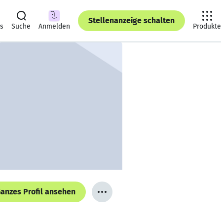
Stellenanzeige schalten
ts
Suche
Anmelden
Produkte
anzes Profil ansehen