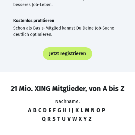
besseres Job-Leben.
Kostenlos profitieren
Schon als Basis-Mitglied kannst Du Deine Job-Suche
deutlich optimieren.
Jetzt registrieren
21 Mio. XING Mitglieder, von A bis Z
Nachname:
A
B
C
D
E
F
G
H
I
J
K
L
M
N
O
P
Q
R
S
T
U
V
W
X
Y
Z