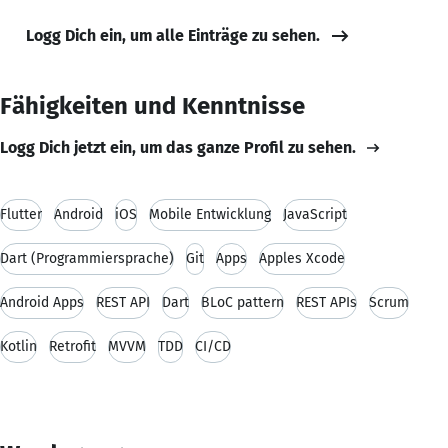
Logg Dich ein, um alle Einträge zu sehen.
Fähigkeiten und Kenntnisse
Logg Dich jetzt ein, um das ganze Profil zu sehen.
Flutter
Android
iOS
Mobile Entwicklung
JavaScript
Dart (Programmiersprache)
Git
Apps
Apples Xcode
Android Apps
REST API
Dart
BLoC pattern
REST APIs
Scrum
Kotlin
Retrofit
MVVM
TDD
CI/CD