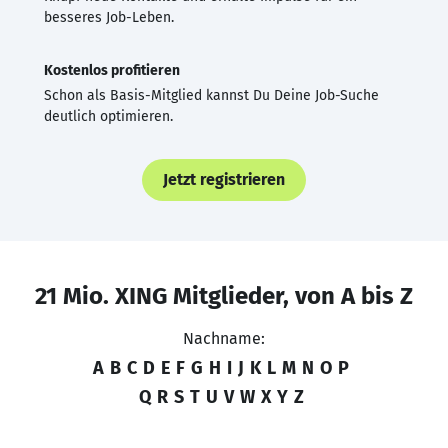
besseres Job-Leben.
Kostenlos profitieren
Schon als Basis-Mitglied kannst Du Deine Job-Suche
deutlich optimieren.
Jetzt registrieren
21 Mio. XING Mitglieder, von A bis Z
Nachname:
A
B
C
D
E
F
G
H
I
J
K
L
M
N
O
P
Q
R
S
T
U
V
W
X
Y
Z