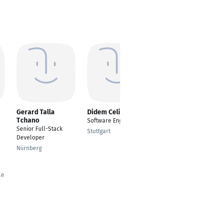
Gerard Talla
Didem Celik
Tom Medalya
Tchano
Software Engineer
Software Engineer
Senior Full-Stack
Stuttgart
München
Developer
Nürnberg
le