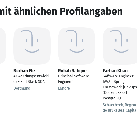
mit ähnlichen Profilangaben
Burhan Efe
Rubab Rafique
Farhan Khan
Anwendungsentwickl
Principal Software
Software Engineer |
er - Full Stack SDA
Engineer
JAVA | Spring
Framework |DevOps
Dortmund
Lahore
(Docker, K8s) |
PostgreSQL
Schaerbeek, Région
de Bruxelles-Capita