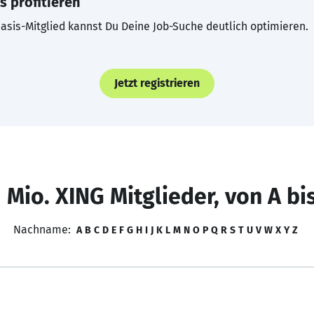
s profitieren
asis-Mitglied kannst Du Deine Job-Suche deutlich optimieren.
Jetzt registrieren
 Mio. XING Mitglieder, von A bi
Nachname:
A
B
C
D
E
F
G
H
I
J
K
L
M
N
O
P
Q
R
S
T
U
V
W
X
Y
Z