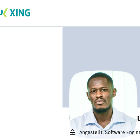
Wirngo Banseka j
Angestellt, Software Engi