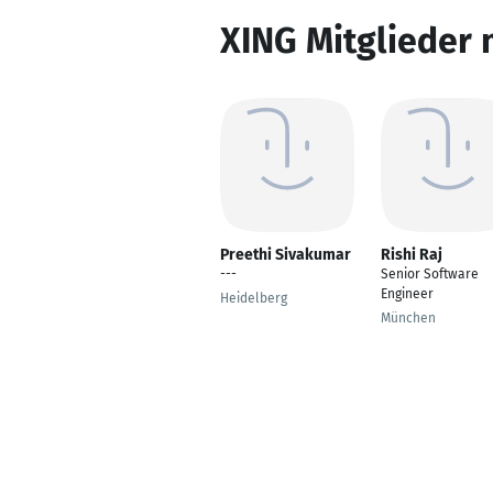
XING Mitglieder 
Preethi Sivakumar
Rishi Raj
---
Senior Software
Engineer
Heidelberg
München