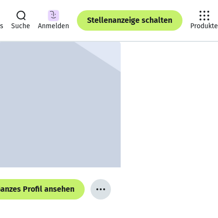
Stellenanzeige schalten
ts
Suche
Anmelden
Produkte
anzes Profil ansehen