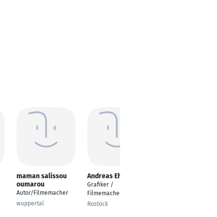
maman salissou
Andreas Ehrig
Hamid Afzali
oumarou
Grafiker /
Bauzeichner und
Autor/Filmemacher
Filmemacher
Entwurfsplaner
wuppertal
Rostock
Karlsruhe