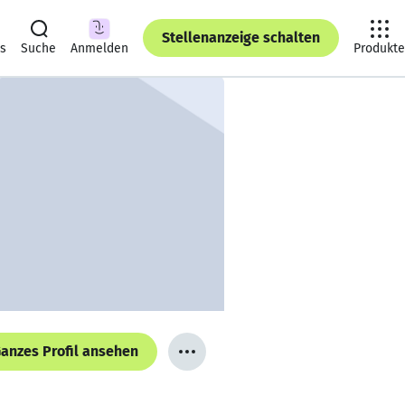
Stellenanzeige schalten
ts
Suche
Anmelden
Produkte
anzes Profil ansehen