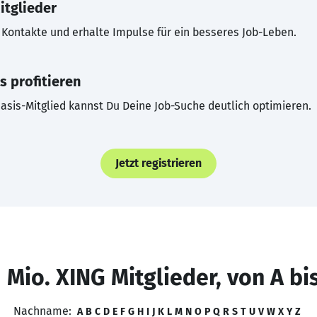
itglieder
Kontakte und erhalte Impulse für ein besseres Job-Leben.
s profitieren
asis-Mitglied kannst Du Deine Job-Suche deutlich optimieren.
Jetzt registrieren
 Mio. XING Mitglieder, von A bi
Nachname:
A
B
C
D
E
F
G
H
I
J
K
L
M
N
O
P
Q
R
S
T
U
V
W
X
Y
Z