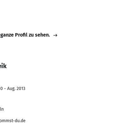
 ganze Profil zu sehen.
eik
0 - Aug. 2013
ln
kommst-du.de