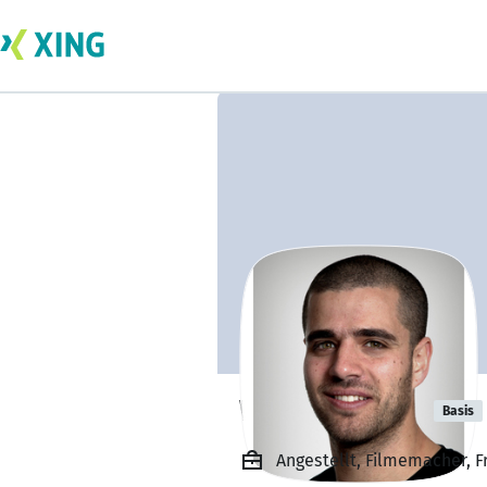
Wisam Zureik
Basis
Angestellt, Filmemacher, Fr