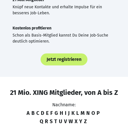
Knüpf neue Kontakte und erhalte Impulse für ein
besseres Job-Leben.
Kostenlos profitieren
Schon als Basis-Mitglied kannst Du Deine Job-Suche
deutlich optimieren.
Jetzt registrieren
21 Mio. XING Mitglieder, von A bis Z
Nachname:
A
B
C
D
E
F
G
H
I
J
K
L
M
N
O
P
Q
R
S
T
U
V
W
X
Y
Z