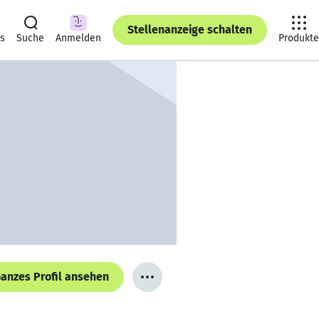
Stellenanzeige schalten
ts
Suche
Anmelden
Produkte
anzes Profil ansehen