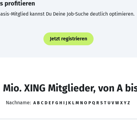
s profitieren
asis-Mitglied kannst Du Deine Job-Suche deutlich optimieren.
Jetzt registrieren
 Mio. XING Mitglieder, von A bi
Nachname:
A
B
C
D
E
F
G
H
I
J
K
L
M
N
O
P
Q
R
S
T
U
V
W
X
Y
Z