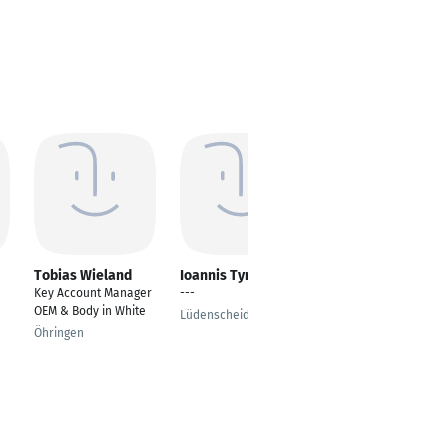
Tobias Wieland
Ioannis Tyriliomis
Henrik Weyel
Key Account Manager
---
Staatlich geprüfter
OEM & Body in White
Techniker
Lüdenscheid
Öhringen
Waigandshain