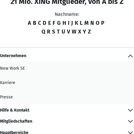
21 Mio. XING Mitglieder, von A bis Z
Nachname:
A
B
C
D
E
F
G
H
I
J
K
L
M
N
O
P
Q
R
S
T
U
V
W
X
Y
Z
Unternehmen
New Work SE
Karriere
Presse
Hilfe & Kontakt
Mitgliedschaften
Hauptbereiche