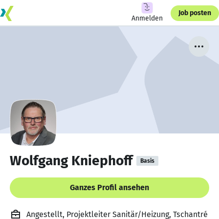
Job posten
Anmelden
Wolfgang Kniephoff
Basis
Ganzes Profil ansehen
Angestellt, Projektleiter Sanitär/Heizung, Tschantré