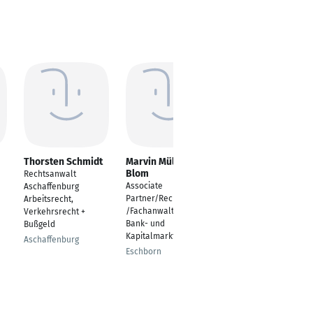
Thorsten Schmidt
Marvin Müller-
Frank S. Diehl
Blom
Rechtsanwalt
Rechtsanwalt,
Associate
Aschaffenburg
Fachanwalt für
Partner/Rechtsanwalt
Arbeitsrecht,
Steuerrecht
/Fachanwalt für
Verkehrsrecht +
Köln
Bank- und
Bußgeld
Kapitalmarktrecht
Aschaffenburg
Eschborn