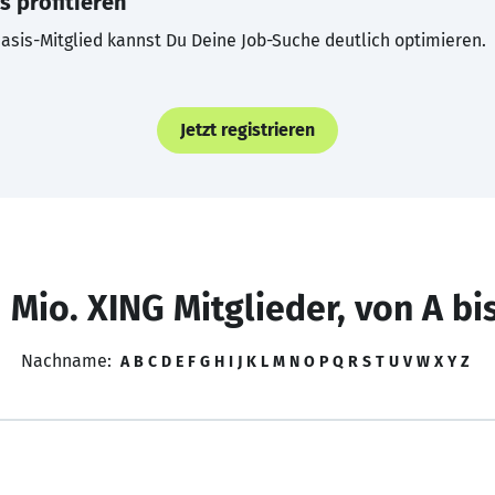
s profitieren
asis-Mitglied kannst Du Deine Job-Suche deutlich optimieren.
Jetzt registrieren
 Mio. XING Mitglieder, von A bi
Nachname:
A
B
C
D
E
F
G
H
I
J
K
L
M
N
O
P
Q
R
S
T
U
V
W
X
Y
Z