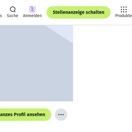
Stellenanzeige schalten
ts
Suche
Anmelden
Produkte
anzes Profil ansehen