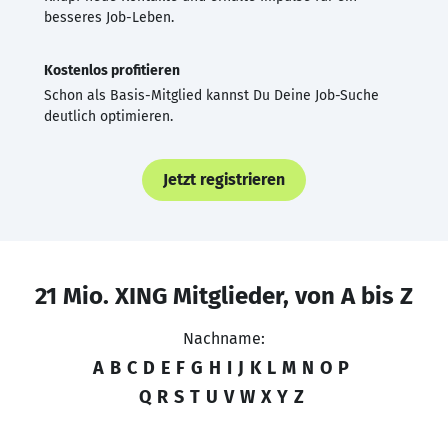
besseres Job-Leben.
Kostenlos profitieren
Schon als Basis-Mitglied kannst Du Deine Job-Suche
deutlich optimieren.
Jetzt registrieren
21 Mio. XING Mitglieder, von A bis Z
Nachname:
A
B
C
D
E
F
G
H
I
J
K
L
M
N
O
P
Q
R
S
T
U
V
W
X
Y
Z