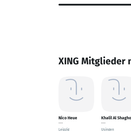
XING Mitglieder 
Nico Heue
Khalil Al Shagho
---
---
Leipzig
Usingen