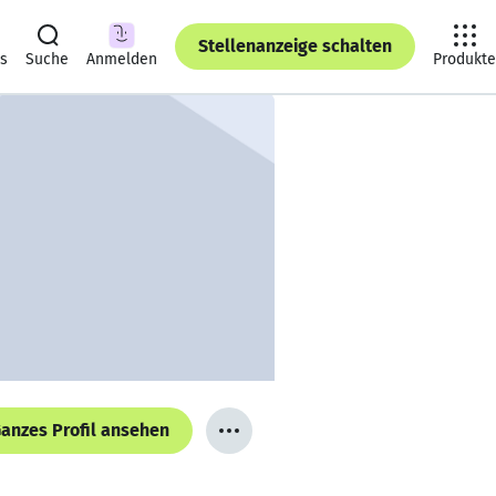
Stellenanzeige schalten
ts
Suche
Anmelden
Produkte
anzes Profil ansehen