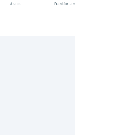
Systemintegration
Ahaus
Frankfurt am Main
Merching