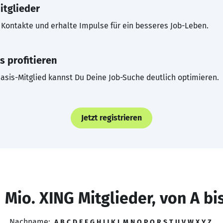
itglieder
Kontakte und erhalte Impulse für ein besseres Job-Leben.
s profitieren
asis-Mitglied kannst Du Deine Job-Suche deutlich optimieren.
Jetzt registrieren
 Mio. XING Mitglieder, von A bi
Nachname:
A
B
C
D
E
F
G
H
I
J
K
L
M
N
O
P
Q
R
S
T
U
V
W
X
Y
Z