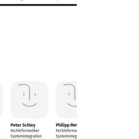
Peter Schley
Philipp Metz
Tomasz Skrodzki
Fachinformatiker
Fachinformatiker
Umschulug zum
Systemintegration
Systemintegration
Fachinformatiker