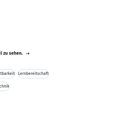
il zu sehen.
tbarkeit
Lernbereitschaft
chnik