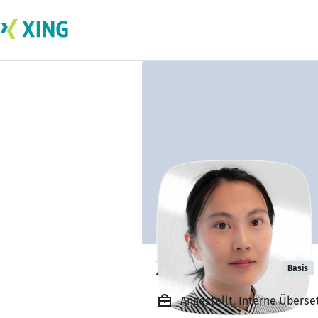
Xiaoya Zhang
Basis
Angestellt, Interne Übers