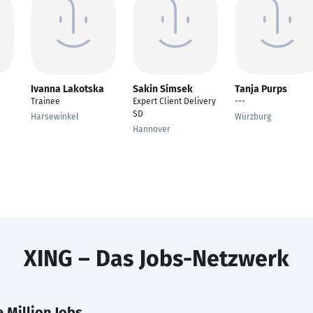
Ivanna Lakotska
Sakin Simsek
Tanja Purps
Trainee
Expert Client Delivery
---
SD
Harsewinkel
Würzburg
Hannover
XING – Das Jobs-Netzwerk
 Million Jobs