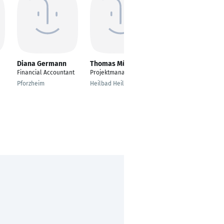
Diana Germann
Thomas Müller
Yve Sieche
Financial Accountant
Projektmanager
Bürokauffrau
Pforzheim
Heilbad Heiligenstadt
Chemnitz