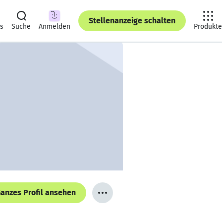
Stellenanzeige schalten
ts
Suche
Anmelden
Produkte
anzes Profil ansehen