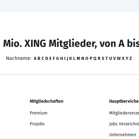
 Mio. XING Mitglieder, von A bi
Nachname:
A
B
C
D
E
F
G
H
I
J
K
L
M
N
O
P
Q
R
S
T
U
V
W
X
Y
Z
Mitgliedschaften
Hauptbereiche
Premium
Mitgliederverz
ProJobs
Jobs Verzeichn
Unternehmen