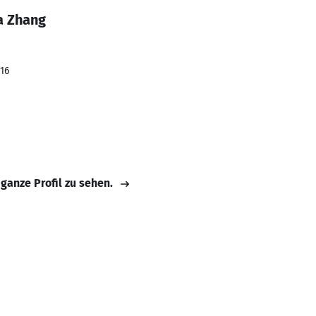
a Zhang
016
 ganze Profil zu sehen.