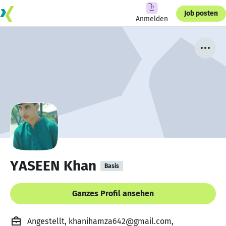
Job posten
Anmelden
YASEEN Khan
Basis
Ganzes Profil ansehen
Angestellt, khanihamza642@gmail.com,