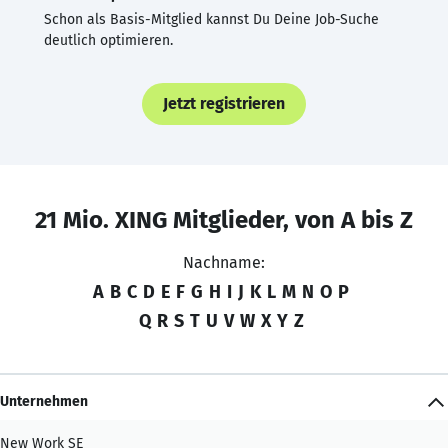
Schon als Basis-Mitglied kannst Du Deine Job-Suche
deutlich optimieren.
Jetzt registrieren
21 Mio. XING Mitglieder, von A bis Z
Nachname:
A
B
C
D
E
F
G
H
I
J
K
L
M
N
O
P
Q
R
S
T
U
V
W
X
Y
Z
Unternehmen
New Work SE