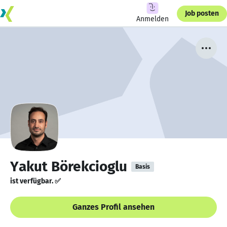
Job posten
Anmelden
Yakut Börekcioglu
Basis
ist verfügbar. ✅
Ganzes Profil ansehen