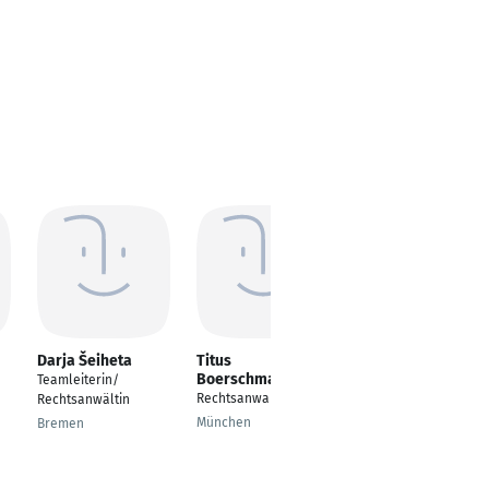
Darja Šeiheta
Titus
Herbert Bayer
Boerschmann
Teamleiterin/
Partner, Resort HB20,
Rechtsanwalt
Rechtsanwältin
Zoll- und
Außenwirtschaftsrech
München
Bremen
t
Augsburg