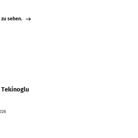
e zu sehen.
 Tekinoglu
026