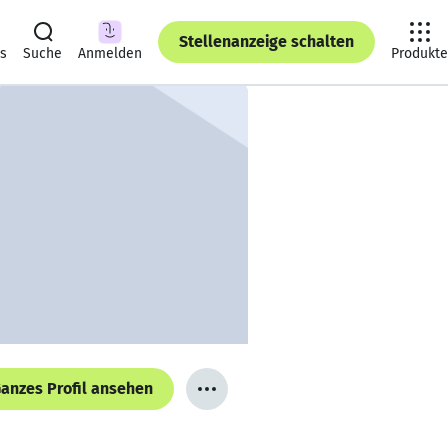
Stellenanzeige schalten
ts
Suche
Anmelden
Produkte
anzes Profil ansehen