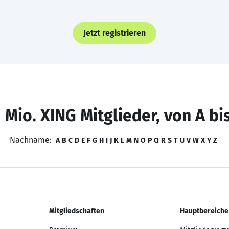
Jetzt registrieren
 Mio. XING Mitglieder, von A bi
Nachname:
A
B
C
D
E
F
G
H
I
J
K
L
M
N
O
P
Q
R
S
T
U
V
W
X
Y
Z
Mitgliedschaften
Hauptbereiche