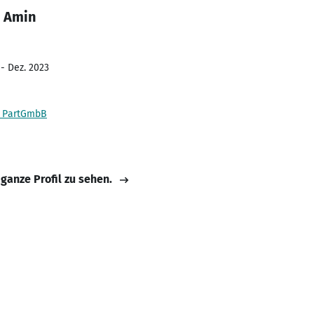
n Amin
 - Dez. 2023
r PartGmbB
 ganze Profil zu sehen.