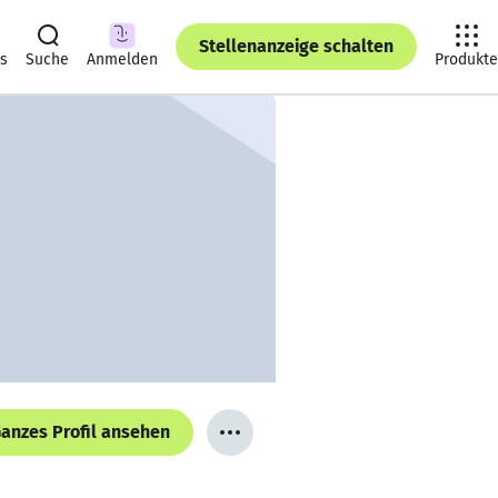
Stellenanzeige schalten
ts
Suche
Anmelden
Produkte
anzes Profil ansehen