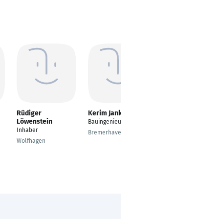
Rüdiger
Kerim Jankus
Simon Meier
Löwenstein
Bauingenieur
Bauingenieur
Inhaber
Tiefbau/Hochbau
Bremerhaven
Wolfhagen
Deggendorf