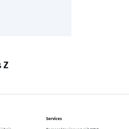
s Z
Services