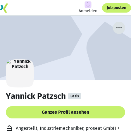
Job posten
Anmelden
Yannick Patzsch
Basis
Ganzes Profil ansehen
Angestellt, Industriemechaniker, proseat GmbH +