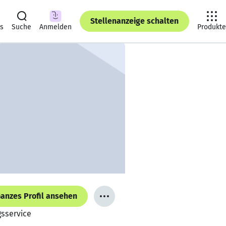
Stellenanzeige schalten
ts
Suche
Anmelden
Produkte
anzes Profil ansehen
gsservice