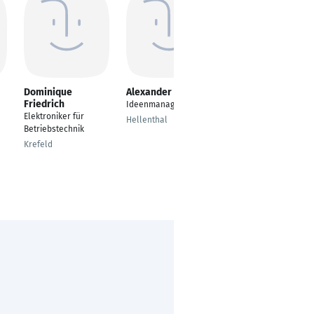
Dominique
Alexander Pütz
Patrik Schewior
Friedrich
Ideenmanager
Elektroniker für
Elektroniker für
Betriebstechnik
Hellenthal
Betriebstechnik
Hamburg
Krefeld