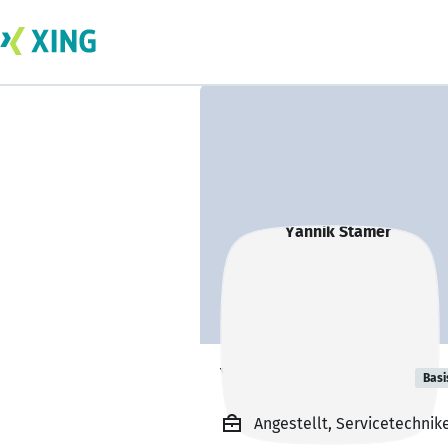
Yannik Stamer
Basi
Angestellt, Servicetechni