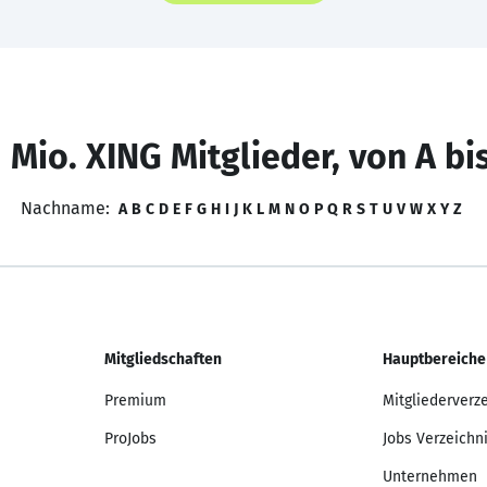
 Mio. XING Mitglieder, von A bi
Nachname:
A
B
C
D
E
F
G
H
I
J
K
L
M
N
O
P
Q
R
S
T
U
V
W
X
Y
Z
Mitgliedschaften
Hauptbereiche
Premium
Mitgliederverz
ProJobs
Jobs Verzeichn
Unternehmen