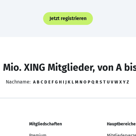
Jetzt registrieren
 Mio. XING Mitglieder, von A bi
Nachname:
A
B
C
D
E
F
G
H
I
J
K
L
M
N
O
P
Q
R
S
T
U
V
W
X
Y
Z
Mitgliedschaften
Hauptbereiche
Premium
Mitgliederverz