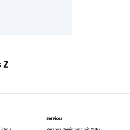
s Z
Services
eichnis
Personalgewinnung mit XING