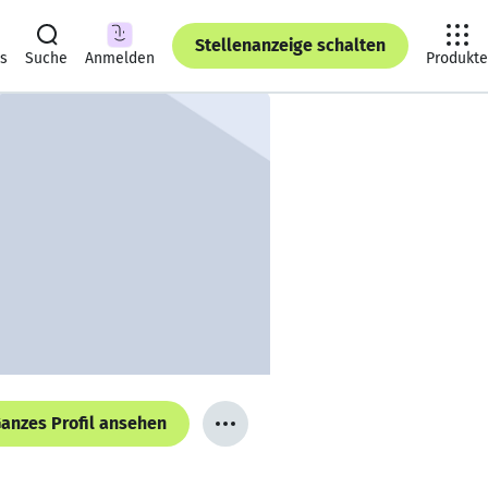
Stellenanzeige schalten
ts
Suche
Anmelden
Produkte
anzes Profil ansehen