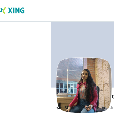
Yarleny Cataño P
Student, Ingeniería Indust