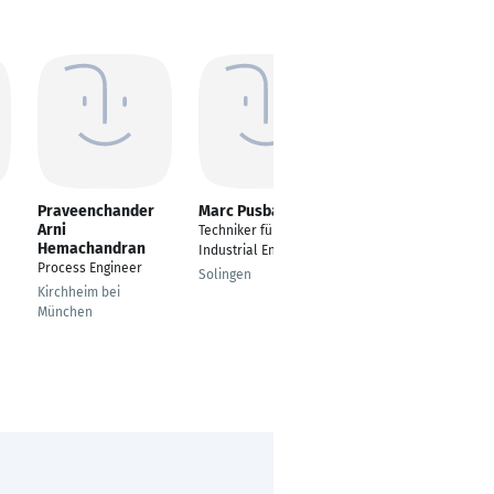
Praveenchander
Marc Pusbatzkis
Musa Rrustemi
Arni
Techniker für
Produktionsleiter und
Hemachandran
Industrial Engineering
Produktionsplaner
Process Engineer
Solingen
Renchen
Kirchheim bei
München