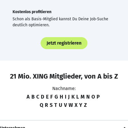
Kostenlos profitieren
Schon als Basis-Mitglied kannst Du Deine Job-Suche
deutlich optimieren.
Jetzt registrieren
21 Mio. XING Mitglieder, von A bis Z
Nachname:
A
B
C
D
E
F
G
H
I
J
K
L
M
N
O
P
Q
R
S
T
U
V
W
X
Y
Z