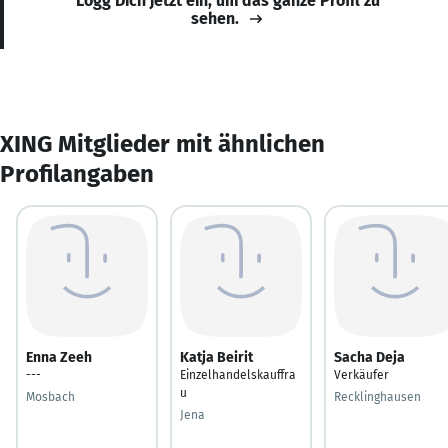
Logg Dich jetzt ein, um das ganze Profil zu
sehen.
XING Mitglieder mit ähnlichen
Profilangaben
Enna Zeeh
Katja Beirit
Sacha Deja
---
Einzelhandelskauffra
Verkäufer
u
Mosbach
Recklinghausen
Jena