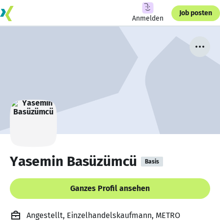
Job posten
Anmelden
Yasemin Basüzümcü
Basis
Ganzes Profil ansehen
Angestellt, Einzelhandelskaufmann, METRO